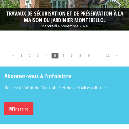
TRAVAUX DE SÉCURISATION ET DE PRÉSERVATION À LA
MAISON DU JARDINIER MONTEBELLO.
Mercredi 6 novembre 2024
«
1
2
3
4
5
6
7
8
9
11
»
...
Abonnez-vous à l'infolettre
Restez à l'affût de l'actualité et des activités offertes.
M'inscrire