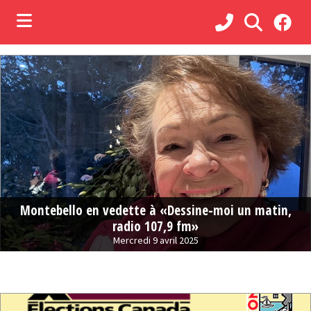
ubmenu (Municipalité )
ubmenu (Administration )
ubmenu (Services )
bmenu (Loisirs, culture et vie communautaire )
ubmenu (Commerces et tourisme )
Montebello en vedette à «Dessine-moi un matin,
radio 107,9 fm»
Mercredi 9 avril 2025