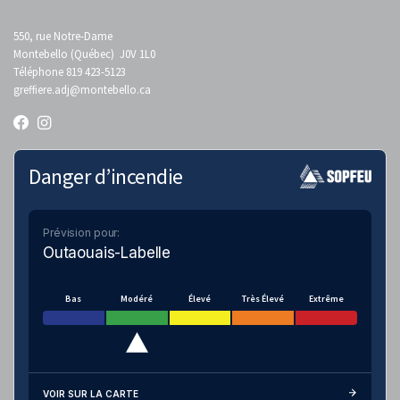
550, rue Notre-Dame
Montebello (Québec) J0V 1L0
Téléphone 819 423-5123
greffiere.adj
@montebello.ca
Danger d’incendie
Prévision pour:
Outaouais-Labelle
Bas
Modéré
Élevé
Très Élevé
Extrême
VOIR SUR LA CARTE