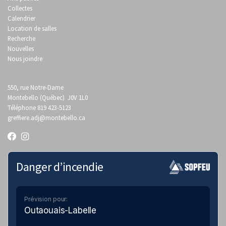
Collectes
Calendrier
Location de salles
Recherche
Nouvelles
Nous joindre
550, rue Notre-Dame
Montebello (Québec) J0V 1L0
Téléphone 819 423-5123
greffiere.adj
@montebello.ca
Danger d’incendie
Prévision pour:
Outaouais-Labelle