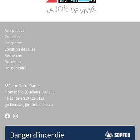
Avis publics
Collectes
Calendrier
Location de salles
Recherche
Nouvelles
Nous joindre
550, rue Notre-Dame
Montebello (Québec) J0V 1L0
Téléphone 819 423-5123
greffiere.adj
@montebello.ca
Danger d’incendie