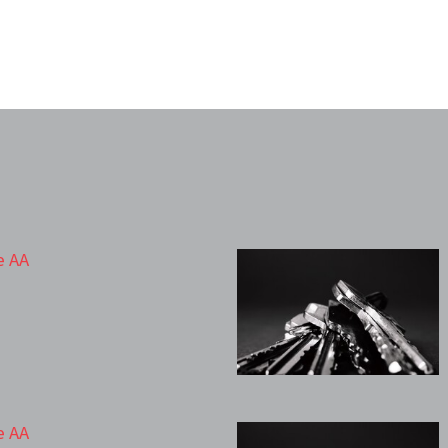
e AA
e AA