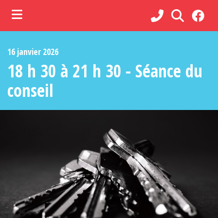
ubmenu (Municipalité )
16 janvier 2026
ubmenu (Administration )
18 h 30 à 21 h 30 - Séance du
ubmenu (Services )
conseil
bmenu (Loisirs, culture et vie communautaire )
ubmenu (Commerces et tourisme )