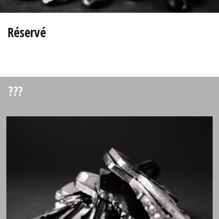
Réservé
???