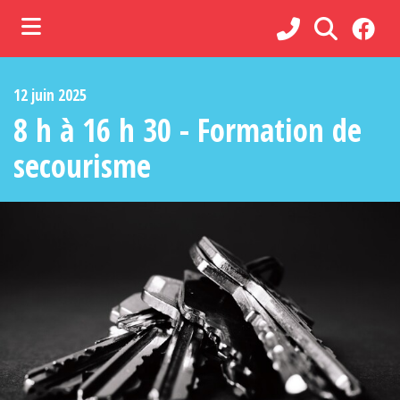
ubmenu (Municipalité )
12 juin 2025
ubmenu (Administration )
8 h à 16 h 30 - Formation de
ubmenu (Services )
secourisme
bmenu (Loisirs, culture et vie communautaire )
ubmenu (Commerces et tourisme )