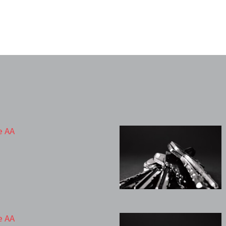
e AA
e AA