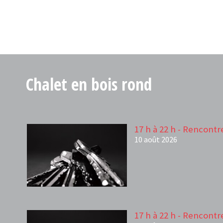
Chalet en bois rond
17 h à 22 h - Rencontr
10 août 2026
17 h à 22 h - Rencontr