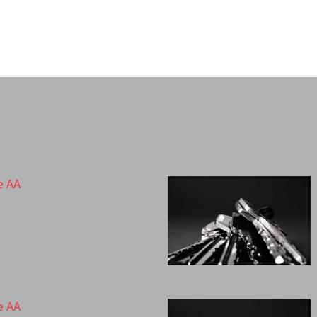
e AA
e AA