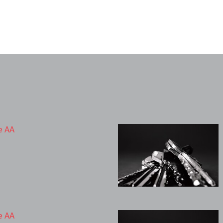
e AA
e AA