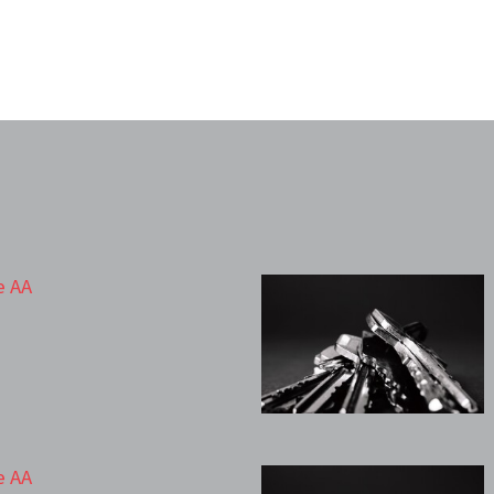
e AA
e AA