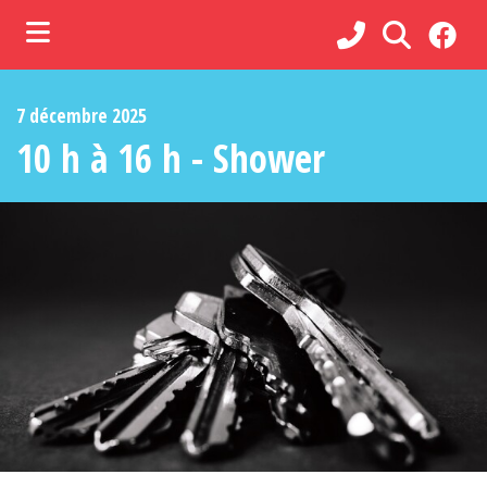
ubmenu (Municipalité )
7 décembre 2025
ubmenu (Administration )
10 h à 16 h - Shower
ubmenu (Services )
bmenu (Loisirs, culture et vie communautaire )
ubmenu (Commerces et tourisme )