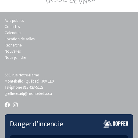
Avis publics
Collectes
Calendrier
Location de salles
Recherche
Nouvelles
Nous joindre
550, rue Notre-Dame
Montebello (Québec) J0V 1L0
Téléphone 819 423-5123
greffiere.adj
@montebello.ca
Danger d’incendie