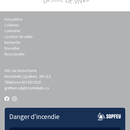
Avis publics
Collectes
Calendrier
Location de salles
Recherche
Nouvelles
Nous joindre
550, rue Notre-Dame
Montebello (Québec) J0V 1L0
Téléphone 819 423-5123
greffiere.adj
@montebello.ca
Danger d’incendie