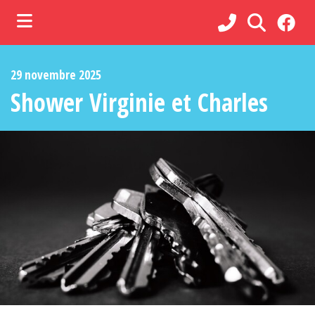
ubmenu (Municipalité )
29 novembre 2025
ubmenu (Administration )
Shower Virginie et Charles
ubmenu (Services )
bmenu (Loisirs, culture et vie communautaire )
ubmenu (Commerces et tourisme )