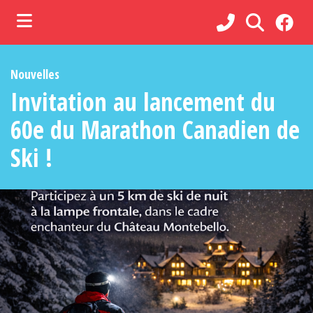
ubmenu (Municipalité )
Nouvelles
ubmenu (Administration )
Invitation au lancement du
ubmenu (Services )
60e du Marathon Canadien de
bmenu (Loisirs, culture et vie communautaire )
Ski !
ubmenu (Commerces et tourisme )