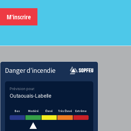
M'inscrire
Danger d’incendie
Prévision pour:
Outaouais-Labelle
Bas
Modéré
Élevé
Très Élevé
Extrême