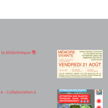
à la bibliothèque 📚
e - Collaboration à