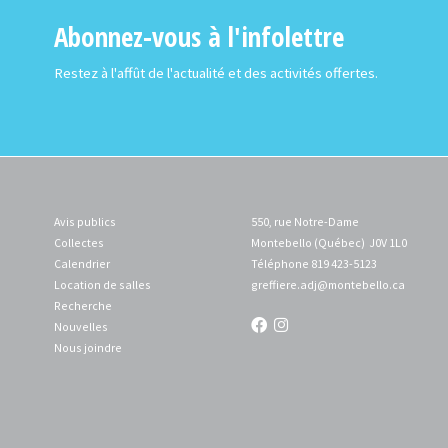
Abonnez-vous à l'infolettre
Restez à l'affût de l'actualité et des activités offertes.
Avis publics
550, rue Notre-Dame
Collectes
Montebello (Québec) J0V 1L0
Calendrier
Téléphone 819 423-5123
Location de salles
greffiere.adj
@montebello.ca
Recherche
Nouvelles
Nous joindre