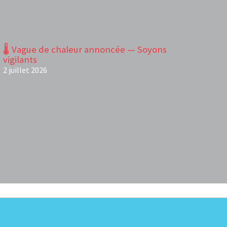
🌡️ Vague de chaleur annoncée — Soyons
vigilants
2 juillet 2026