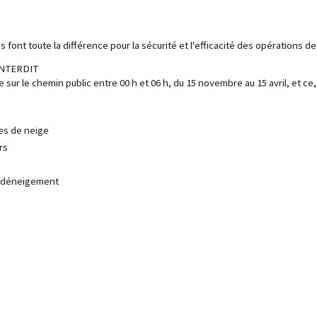
tes font toute la différence pour la sécurité et l'efficacité des opérations 
INTERDIT
 sur le chemin public entre 00 h et 06 h, du 15 novembre au 15 avril, et ce, s
tes de neige
rs
e déneigement