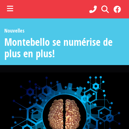
ubmenu (Municipalité )
Nouvelles
ubmenu (Administration )
Montebello se numérise de
ubmenu (Services )
plus en plus!
bmenu (Loisirs, culture et vie communautaire )
ubmenu (Commerces et tourisme )