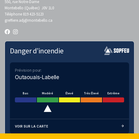
550, rue Notre-Dame
Montebello (Québec) J0V 1L0
Téléphone 819 423-5123
greffiere.adj
@montebello.ca
Danger d’incendie
Prévision pour:
Outaouais-Labelle
Bas
Modéré
Élevé
Très Élevé
Extrême
VOIR SUR LA CARTE