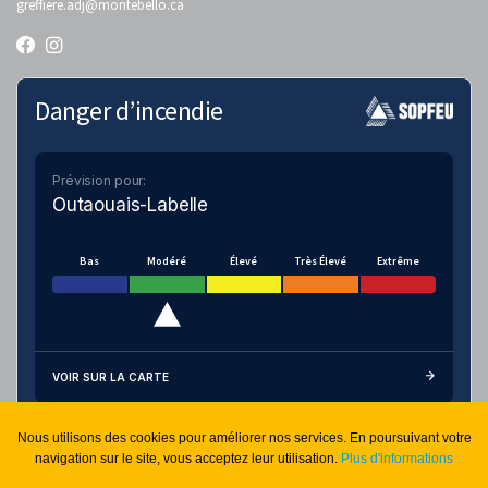
greffiere.adj
@montebello.ca
Danger d’incendie
Prévision pour:
Outaouais-Labelle
Bas
Modéré
Élevé
Très Élevé
Extrême
VOIR SUR LA CARTE
Nous utilisons des cookies pour améliorer nos services. En poursuivant votre
Connexion sécurisée
navigation sur le site, vous acceptez leur utilisation.
Plus d'informations