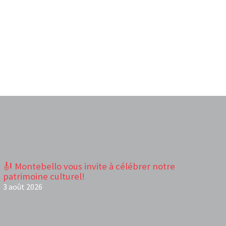
🎻 Montebello vous invite à célébrer notre
patrimoine culturel!
3 août 2026