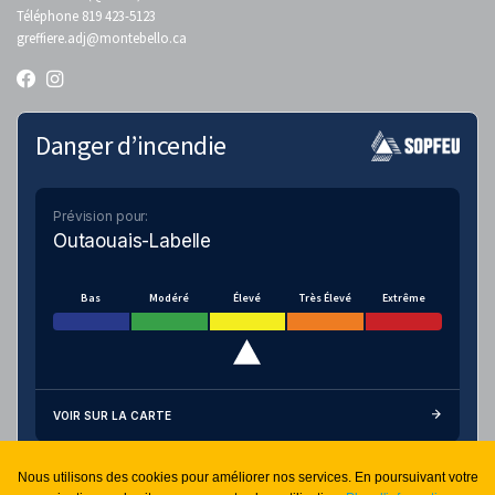
Téléphone 819 423-5123
greffiere.adj
@montebello.ca
Danger d’incendie
Prévision pour:
Outaouais-Labelle
Bas
Modéré
Élevé
Très Élevé
Extrême
VOIR SUR LA CARTE
Nous utilisons des cookies pour améliorer nos services. En poursuivant votre
Connexion sécurisée