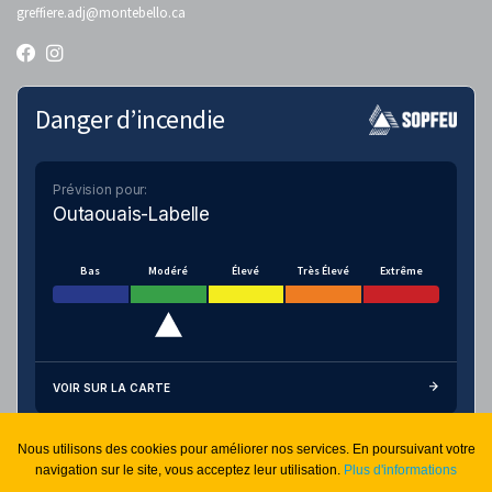
greffiere.adj
@montebello.ca
Danger d’incendie
Prévision pour:
Outaouais-Labelle
Bas
Modéré
Élevé
Très Élevé
Extrême
VOIR SUR LA CARTE
Nous utilisons des cookies pour améliorer nos services. En poursuivant votre
Connexion sécurisée
navigation sur le site, vous acceptez leur utilisation.
Plus d'informations