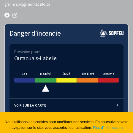
greffiere.adj
@montebello.ca
Danger d’incendie
Prévision pour:
Outaouais-Labelle
Bas
Modéré
Élevé
Très Élevé
Extrême
VOIR SUR LA CARTE
Nous utilisons des cookies pour améliorer nos services. En poursuivant votre
Connexion sécurisée
navigation sur le site, vous acceptez leur utilisation.
Plus d'informations