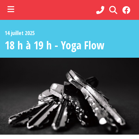
ubmenu (Municipalité )
14 juillet 2025
ubmenu (Administration )
18 h à 19 h - Yoga Flow
ubmenu (Services )
bmenu (Loisirs, culture et vie communautaire )
ubmenu (Commerces et tourisme )