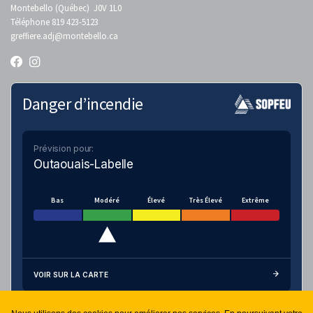
Montebello (Québec) J0V 1L0
Téléphone 819 423-5123
greffiere.adj
@montebello.ca
Danger d’incendie
Prévision pour:
Outaouais-Labelle
Bas
Modéré
Élevé
Très Élevé
Extrême
VOIR SUR LA CARTE