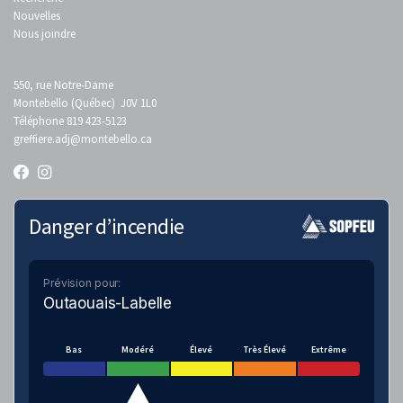
Nouvelles
Nous joindre
550, rue Notre-Dame
Montebello (Québec) J0V 1L0
Téléphone 819 423-5123
greffiere.adj
@montebello.ca
Danger d’incendie
Prévision pour:
Outaouais-Labelle
Bas
Modéré
Élevé
Très Élevé
Extrême