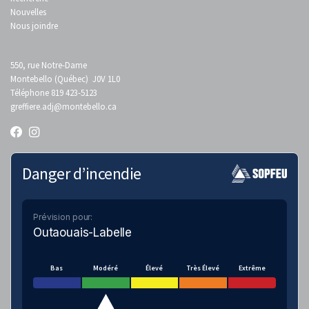
Nouvelles
Nous joindre
550, rue Notre-Dame
Montebello (Québec) J0V 1L0
Téléphone 819 423-5123
greffiere.adj
@montebello.ca
Danger d’incendie
Prévision pour:
Outaouais-Labelle
Bas
Modéré
Élevé
Très Élevé
Extrême