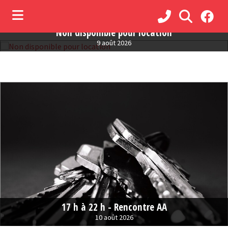
Non disponible pour location
9 août 2026
ubmenu (Municipalité )
ubmenu (Administration )
ubmenu (Services )
bmenu (Loisirs, culture et vie communautaire )
ubmenu (Commerces et tourisme )
17 h à 22 h - Rencontre AA
10 août 2026