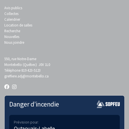
Avis publics
Collectes
Calendrier
Location de salles
Recherche
Nouvelles
Nous joindre
550, rue Notre-Dame
Montebello (Québec) J0V 1L0
Téléphone 819 423-5123
greffiere.adj
@montebello.ca
Danger d’incendie
Prévision pour:
Outaouais-Labelle