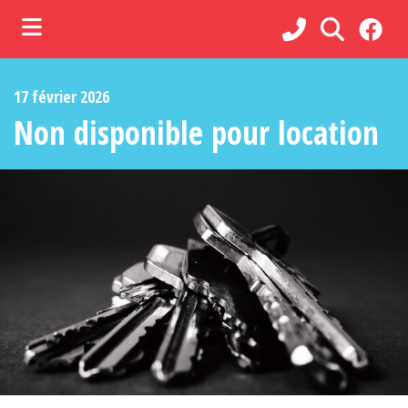
ubmenu (Municipalité )
17 février 2026
ubmenu (Administration )
Non disponible pour location
ubmenu (Services )
bmenu (Loisirs, culture et vie communautaire )
ubmenu (Commerces et tourisme )