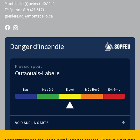
Montebello (Québec) J0V 1L0
Téléphone 819 423-5123
greffiere.adj
@montebello.ca
Danger d’incendie
Prévision pour:
Outaouais-Labelle
Bas
Modéré
Élevé
Très Élevé
Extrême
VOIR SUR LA CARTE