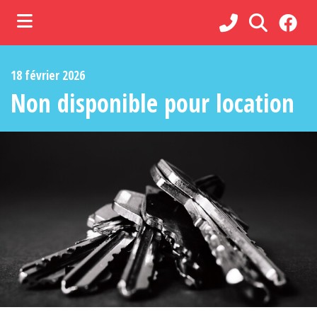
ubmenu (Municipalité )
18 février 2026
ubmenu (Administration )
Non disponible pour location
ubmenu (Services )
bmenu (Loisirs, culture et vie communautaire )
ubmenu (Commerces et tourisme )