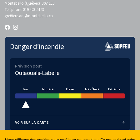
Montebello (Québec) J0V 1L0
Téléphone 819 423-5123
greffiere.adj
@montebello.ca
Danger d’incendie
Prévision pour:
Outaouais-Labelle
Bas
Modéré
Élevé
Très Élevé
Extrême
VOIR SUR LA CARTE