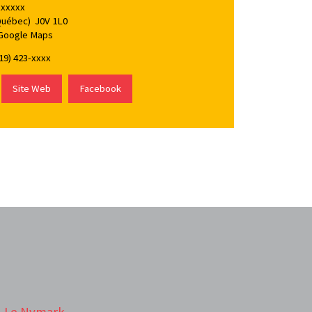
xxxxxx
Québec) J0V 1L0
 Google Maps
19) 423-xxxx
Site Web
Facebook
Le Nymark