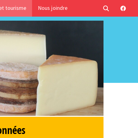
t tourisme
Nous joindre
onnées