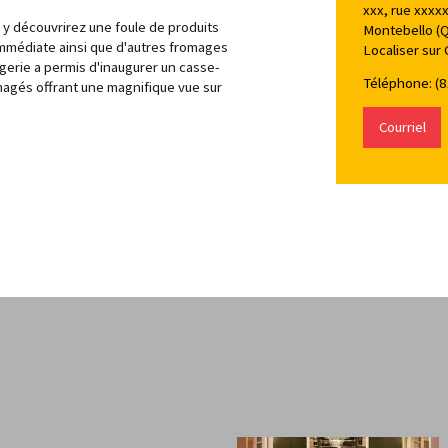
xxx, rue xxxx
 y découvrirez une foule de produits
Montebello (
immédiate ainsi que d'autres fromages
Localiser sur
erie a permis d'inaugurer un casse-
Téléphone: (8
magés offrant une magnifique vue sur
Courriel